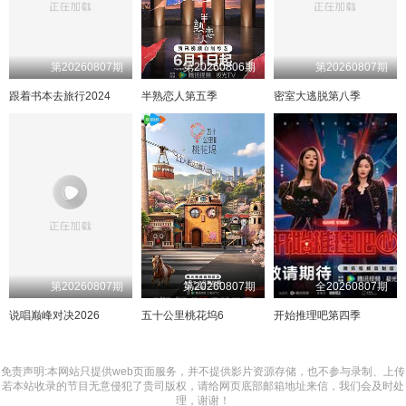
第20260807期
第20260806期
第20260807期
跟着书本去旅行2024
半熟恋人第五季
密室大逃脱第八季
第20260807期
第20260807期
全20260807期
说唱巅峰对决2026
五十公里桃花坞6
开始推理吧第四季
免责声明:本网站只提供web页面服务，并不提供影片资源存储，也不参与录制、上传
若本站收录的节目无意侵犯了贵司版权，请给网页底部邮箱地址来信，我们会及时处
理，谢谢！