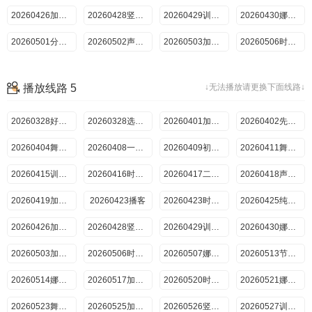
20260627
20260426加更版
20260627期企划
20260428竖屏直拍
20260628
20260429训练室全记录
20260628期纯享
20260430娜就聊姐姐
20260630
20260501分组选曲（上）
20260702
20260502声乐小考
20260703
20260503加更版
20260506时光机
20260507娜就聊姐姐
20260513节点企划
20260514娜就聊姐姐
20260515上
播放线路 5
↓无法播放请更换下面线路↓
20260516下
20260517加更版
20260520时光机
20260521娜就聊姐姐
20260522
20260328好友请支招
20260523舞台纯享版
20260328选曲大揭秘
20260523
20260401加更版
20260524
20260402先导片
20260525加更版
20260404舞台纯享版
20260526竖屏纯享
20260408一公小考
20260527训练室全记录
20260409初见面精编版
20260528娜就聊姐姐
20260411舞台纯享版
20260529上
20260415训练室全记录
20260530下
20260416时光机
20260531加更版
20260417二公组队选曲
20260603时光机
20260418声乐小考
20260604娜就聊姐姐
20260419加更版
20260423播客
20260605上
20260605观演区
20260423时光机
20260606舞台纯享版
20260425纯享版
20260606中
20260426加更版
20260607下
20260428竖屏直拍
20260608加更版
20260429训练室全记录
20260610训练室全纪录
20260430娜就聊姐姐
20260611娜就聊姐姐
20260503加更版
20260612上
20260506时光机
20260613下
20260507娜就聊姐姐
20260614加更版
20260513节点企划
20260617时光机
20260514娜就聊姐姐
20260619
20260517加更版
20260620舞台纯享版
20260520时光机
20260620
20260521娜就聊姐姐
20260621加更版
20260523舞台纯享版
20260623竖屏直拍
20260525加更版
20260624训练室全记录
20260526竖屏纯享
20260626特别企划
20260527训练室全记录