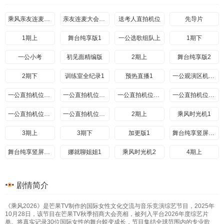
20260524合作秀
20260524打call
20260525
20260526
20260527
乘风亲友连麦大会1
20260528
亲友连麦大会加更版1
送考人直拍机位
20260529
20260530
先导片
20260531
1期上
舞台纯享版1
20260603
一公选歌组队上
20260604
20260606
1期下
20260607
一公小考
初见面精编版
20260608
20260610
2期上
舞台纯享版2
20260611
20260612
2期下
训练室全纪录1
20260613
20260614
预热直播1
20260617
一公观演区机位下姐姐陪看来袭
20260619
一公直拍机位下徐梦洁共情
20260620
一公直拍机位下曾沛慈陪你观演
20260621
一公直拍机位上徐梦洁直拍
20260623
一公直拍机位下张月直拍互动
20260624
一公直拍机位上直击曾沛慈现场
20260626
一公直拍机位上张月reaction
20260627
2期上
20260628机位
乘风时光机1
3期上
20260628纯享版
20260629
3期下
20260630
加更版1
20260702舞台
舞台纯享竖屏直拍1
20260703加更10
舞台纯享竖屏直拍2
娜就聊姐姐1
乘风时光机2
4期上
纯享版3
预热直播2
二公直拍机位上BonBonGirls
二公直拍机位上陈瑶观演
剧情简介
二公直拍机位上张月故事感拉满
二公观演区机位上亲亲组各跳各的
预热直播3
4期下
《乘风2026》是芒果TV制作的国际女性文化交流与音乐竞演综艺节目，2025年
二公观演区机位下姐姐们《达拉崩吧》
加更版2
舞台纯享竖屏直拍3
训练室全纪录2
10月28日，该节目在芒果TV秋季招商大会亮相，被列入平台2026年度综艺片
单。将真实记录30位国际女性的舞台蜕变成长，节目集结全球范围内的专业歌