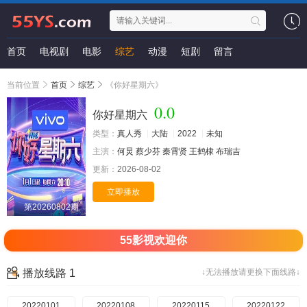
首页
电视剧
电影
综艺
动漫
短剧
留言
当前位置
首页
综艺
《你好星期六》
0.0
你好星期六
类型：
真人秀
大陆
2022
未知
主演：
何炅
蔡少芬
秦霄贤
王鹤棣
布瑞吉
更新：
2026-08-02
立即播放
第20260802期
55影视欢迎你
播放线路 1
↓无法播放请更换下面线路↓
20220101
20220108
20220115
20220122