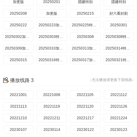
20221210
加更版
20250201
20221211
20221217
团建特别
20221224
团建特别
20230107
20250208
20230114
加更版
20250215
20230115
好六看好剧
20230122
20230123
20250222
20230128
20250223加更版
20230204
20250225特别企划
20230205
20250301
20230211
20250302加更版
20230212
20250303特别企划
20230218
20250308
20230225
20250308特别企划
20230304
20250309加更版
20230311
20250310加更版
20230312
20250313加更版
20230316
20250314特别企划
20230318
20250315
20230319
20250316特别企划
20230325
20250317加更版
20230401
20250321特比企划
20230408
20250322
20230409
特别企划
20230415
20250328特别企划
20230416
20250329
播放线路 3
↓无法播放请更换下面线路↓
20230422
20250330特别企划
20230429
20250403特别企划
20230430
20250404特别企划
20230506
20250405特别企划
20221001
20230511
20250406加更版
20230513
20221008
20250411特别企划
20230520
20250412
20221105
20230521
20221112
20250413特别企划
20230527
20221113
20250414加更版
20230603
20221119
20250418特别企划
20230610
20250419
20221120
20230617
20221126
20250420加更版
20230624
20221210
超前探班
20230701
20250426
20221211
20230708
20221217
20250427特别企划
20230710
20221224
超前探班
20250503
20230107
20230711
20230715
20230114
特别企划
20230716
20230122
超前探班
20230722
20250510
20230123