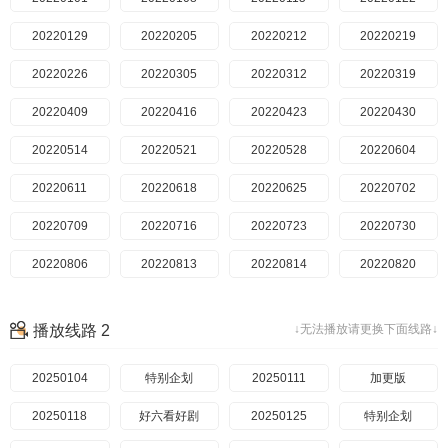
20220129
20220205
20220212
20220219
20220226
20220305
20220312
20220319
20220409
20220416
20220423
20220430
20220514
20220521
20220528
20220604
20220611
20220618
20220625
20220702
20220709
20220716
20220723
20220730
20220806
20220813
20220814
20220820
20220827
20220828期纳凉企划
20220903
20220910
播放线路 2
↓无法播放请更换下面线路↓
20220911
20220917
20220917期特别企划
20220924
20221001
20250104
20221008
特别企划
20221105
20250111
20221112
加更版
20250118
20221113
好六看好剧
20221119
20250125
20221120
20221126
特别企划