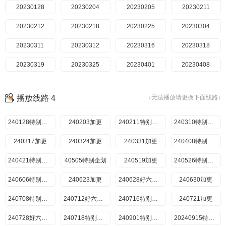
20230723
20230128
特别企划
20230729
20230204
超前探班
20230802
20250517
20230205
20230805
20230211
特别企划
20230806
20230212
超前探班
20230808
20250524
20230218
20230225
20230811
特别企划
20230812
20230304
超前探班
20230813
20250531
20230311
20230819
20230312
加更版
20230822
20230316
超前探班
20230826
20250607
20230318
20230827
20250608
20230319
20230902
20230325
加更版
20230903
20230401
超前探班
20230909
20250614
20230408
20230916
20230409
加更版
20230923
20230415
超前探班
20230930
20250621
20230416
20231007
20230422
特别企划
播放线路 4
↓无法播放请更换下面线路↓
20231014
20230429
特别企划
20231015
20230430
泼水直播
20231021
20230506
超前探班
20231022
20250628
20230511
20231031
20230513
加更版
240128特别企划
240203加更
20230520
20231103
超前探班
20250705
20230521
20231104
240211特别企划
20230527
20231111
特别企划
240310特别企划
240317加更
20230603
20231112
超前探班
240324加更
20230610
20231118
暑期特辑
240331加更
20250712
20230617
20231119
20230624
20231125
特别企划
240408特别企划
20230701
20231126
超前探班
240421特别企划
40505特别企划
20231202
20250719
20230708
240519加更
20231203
20230715
特别企划
20231209
20230716
超前探班
240526特别企划
20231216
20250726
20230722
240606特别企划
240623加更
20231223
20230723
加更版
20231224
20230729
特别企划
240628好六看剧
240630加更
20231225
20230802
超前探班
20231226
20230805
暑期特辑
240708特别企划
20231227
20250802
20230806
240712好六看剧
20231230
20230808
特别企划
240716特别企划
240721加更
20240107
20230811
超前探班
20250809
20230812
20240113
240728好六看剧
20240120
20230813
特别企划
240718特别企划
20240127
20250816
20230819
240901特别企划
20240128
20230826
加更版
20240915特别企划：王鹤棣版肩颈操