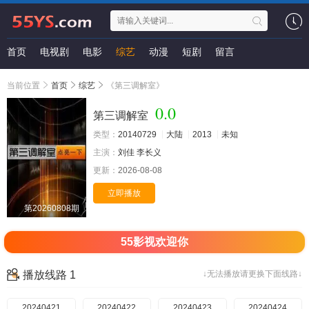
首页
电视剧
电影
综艺
动漫
短剧
留言
当前位置
首页
综艺
《第三调解室》
0.0
第三调解室
类型：
20140729
大陆
2013
未知
主演：
刘佳
李长义
更新：
2026-08-08
立即播放
第20260808期
55影视欢迎你
播放线路 1
↓无法播放请更换下面线路↓
20240421
20240422
20240423
20240424