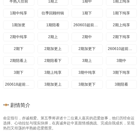
20260727期纯享
20260728
20260728期纯享
20260730期上
半熟入住前
1期上
1期中
1期上纯享
20260730期下
20260731
20260803
20260803期纯享
1期中纯享
往季回顾特辑
1期下
1期下纯享
1期加更
1期陪看
260603超前彩蛋
2期上纯享
2期中纯享
2期上
2期中
2期下纯享
2期下
2期加更上
2期加更下
260610超前彩蛋
2期陪看上
2期陪看下
3期上
3期中
3期下
3期上纯享
3期中纯享
3期下纯享
260618超前彩蛋
3期加更上
3期加更下
3期陪看
4期上
4期中
4期上纯享
4期中纯享
剧情简介
4期下
4期纯享
260624超前彩蛋
4期加更上
命定指引，赤诚相爱。第五季将讲述十二位素人嘉宾的恋爱故事，他们历经命运
4期加更下
4期陪看
5期上
5期中
选择、心动拉扯与现实抉择，在真诚奔赴中直面情感挑战、完成自我成长，呈现
热烈又坦荡的半熟龄恋爱图景。
5期上纯享
5期中纯享
5期下
5期下纯享