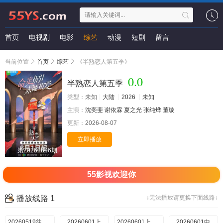
首页
电视剧
电影
综艺
动漫
短剧
留言
当前位置
首页
综艺
《半熟恋人第五季》
0.0
半熟恋人第五季
类型：
未知
大陆
2026
未知
主演：
沈奕斐
谢依霖
夏之光
张纯烨
董璇
更新：
2026-08-07
立即播放
第20260806期
55影视欢迎你
播放线路 1
↓无法播放请更换下面线路↓
20260519往季回顾
20260601上
20260601上纯享
20260601中