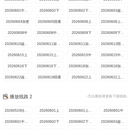
20260601中纯享
20260602下
20260602下纯享
20260603超前彩蛋
20260604加更
20260605陪看
20260608上
20260608上纯享
20260608中
20260608中纯享
20260609下
20260609下纯享
20260610超前彩蛋
20260611加更上
20260611加更下
20260612陪看上
20260615上
20260615上纯享
20260615中
20260615中纯享
20260616下
20260616下纯享
20260618加更上
20260618加更下
20260622超前彩蛋
20260619陪看
20260622上
20260622上纯享
20260622中
20260622中纯享
20260623下
20260623下纯享
播放线路 2
↓无法播放请更换下面线路↓
20260624超前彩蛋
20260629超前彩蛋
20260625加更上
20260625加更下
20260626陪看
20260519往季回顾
20260629上
20260601上
20260629中
20260601上纯享
20260601中
20260629上纯享
20260629中纯享
20260601中纯享
20260630下
20260602下
20260630下纯享
20260602下纯享
20260701直播回放
20260603超前彩蛋