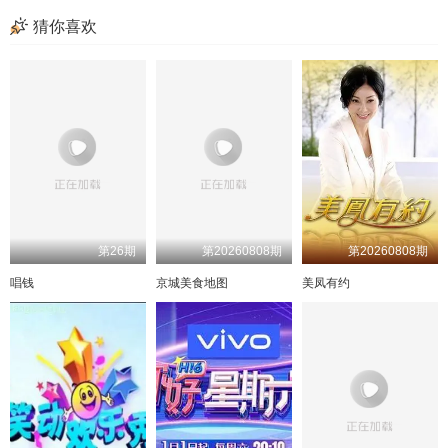
直播回放男嘉宾
直播回放梁田
直播回放王译
超前彩蛋
猜你喜欢
5期陪看
5期加更上
5期加更下
6期上纯享
6期中纯享
6期上
6期中
6期下
6期加更上
6期加更下
6期陪看
7期上
7期中
7期上纯享
7期中纯享
7期下纯享
超前彩蛋
超前彩蛋
杨茜惠空降陪看
7期加更上
7期加更下
7期陪看
8期上纯享
8期中纯享
第26期
第20260808期
第20260808期
8期上
8期中
8期下
8期下纯享
唱钱
京城美食地图
美凤有约
超前彩蛋
半熟嘉宾陪看
超前彩蛋
8期加更上
8期加更下
8期陪看
直播回放
9期上
9期下
10期上
10期下
9期加更上
9期加更下
1期番外上
9期陪看
9期上纯享