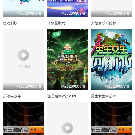
9期下纯享
1期番外下
10期下纯享
超前彩蛋
第20260808期
第20260808期
第20260808期
10期加更上
10期加更下
笑动剧场
你好星期六
开始奏乐开始舞
第20260808期
第20260808期
第20260808期
天籁与少年
说唱巅峰对决2026
男生女生向前冲