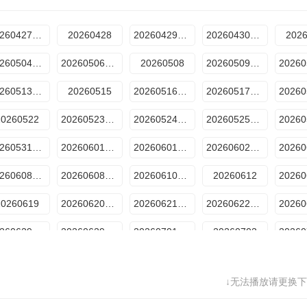
20260427会员版
20260428
20260429游戏纯享
20260430十亿吨跑男
202
20260504特别加更
20260506游戏特辑
20260508
20260509熟人局
20260513纯享版
20260515
20260516熟人局
20260517跑男档案
20260522
20260523熟人局
20260524跑男档案
20260525加更
20260531跑男档案
20260601加更
20260601特别加更
20260602播了就跑
20260608加更
20260608特别加更
20260610游戏特辑
20260612
20260619
20260620熟人局
20260621跑男档案
20260622彩蛋
20260629加更
20260629特别加更
20260701游戏特辑
20260703
20260710
20260711高能名场面
20260711熟人局
20260712跑男档案
↓无法播放请更换下