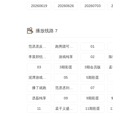
20260619
20260626
20260703
播放线路 7
范丞丞反差萌刷新
跑男团可爱花式比心
01
李晨郑恺谈彼此初印象
游戏纯享
02
03
3期彩蛋
3期会员版
泥潭游戏纯享
05
5期彩蛋
播了就跑
范丞丞刘雨昕默契十足
07
丞磊纯享
09
9期彩蛋
11
孟子义盛赞赖伟明帅
11期彩蛋