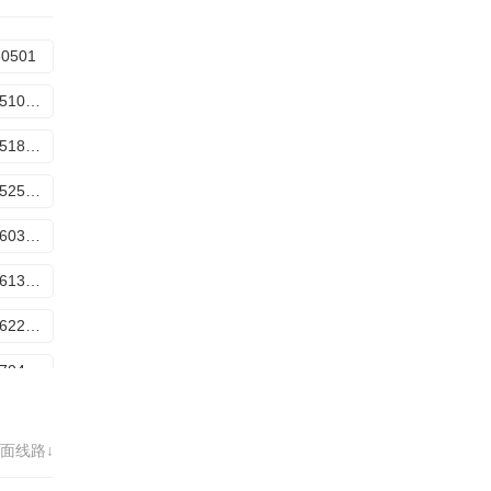
60501
20260510纯享版
20260518加更
20260525特别加更
20260603游戏特辑
20260613熟人局
20260622会员版
20260704熟人局
20260713加更
面线路↓