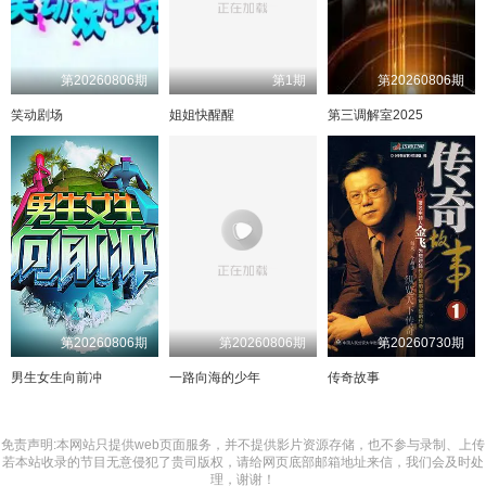
第20260806期
第1期
第20260806期
笑动剧场
姐姐快醒醒
第三调解室2025
第20260806期
第20260806期
第20260730期
男生女生向前冲
一路向海的少年
传奇故事
免责声明:本网站只提供web页面服务，并不提供影片资源存储，也不参与录制、上传
若本站收录的节目无意侵犯了贵司版权，请给网页底部邮箱地址来信，我们会及时处
理，谢谢！