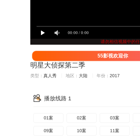
请勿相信视频中的任
55影视欢迎你
明星大侦探第二季
类型：
真人秀
地区：
大陆
年份：
2017
播放线路 1
01案
02案
03案
09案
10案
11案