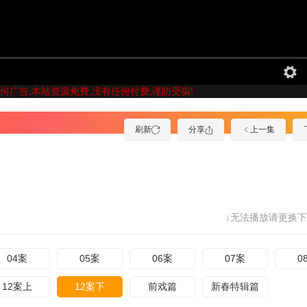
何广告,本站资源免费,没有任何付费,谨防受骗!
刷新
分享
上一集
↓无法播放请更换下
04案
05案
06案
07案
0
12案上
12案下
前戏篇
新春特辑篇