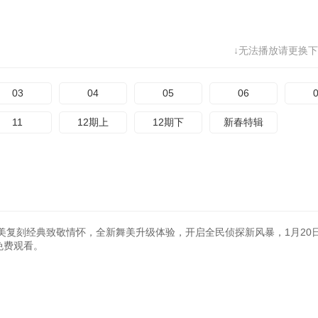
↓无法播放请更换下
03
04
05
06
11
12期上
12期下
新春特辑
美复刻经典致敬情怀，全新舞美升级体验，开启全民侦探新风暴，1月20
0免费观看。