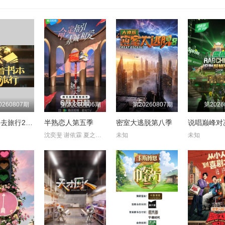
0260807期
第20260806期
第20260807期
第2026
跟着书本去旅行2024
半熟恋人第五季
密室大逃脱第八季
说唱巅峰对决
沈奕斐 谢依霖 夏之光 张纯烨 董璇
未知
未知