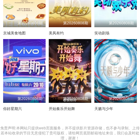
第20260808期
第20260808期
第20260808期
京城美食地图
美凤有约
笑动剧场
第20260808期
第20260808期
第20260808期
你好星期六
开始奏乐开始舞
天籁与少年
免责声明:本网站只提供web页面服务，并不提供影片资源存储，也不参与录制、上传
若本站收录的节目无意侵犯了贵司版权，请给网页底部邮箱地址来信，我们会及时处
理，谢谢！