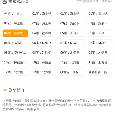
播放线路 2
↓无法播放请更换下面线路↓
先导片：海上归来定格真相
01案：海上钢琴师（上）
01案：海上钢琴师（下）
01案：海上钢琴师（中）
02案：海上钢琴师Ⅱ（上）
02案：海上钢琴师Ⅱ（下）
03案：甄的不行街（上）
03案：甄的不行街（下）
04案：盘丝餐厅（上）
04案：盘丝餐厅（下）
05案：天台上的罪恶（上）
05案：天台上的罪恶（下）
06案：NZND破冰谜案（上）
06案：NZND破冰谜案（下）
07案：MGQ时尚风云（上）
07案：MGQ时尚风云（下）
08案：X学校“杀人”事件（上）
08案：X学校“杀人”事件（下）
09案：木偶复仇记（上）
09案：木偶复仇记（下）
10案：探案唐人街（上）
10案：探案唐人街（下）
11案：北方慢车谜案I（上）
11案：北方慢车谜案I（下）
12案：北方慢车谜案Ⅱ
12案：北方慢车谜案Ⅲ
收官篇：侦探团聚会
新春特辑：侦探团新年愿望大猜想刘昊然脑洞大开惊呆何炅
剧情简介
《明星大侦探》是中国大陆湖南广播电视台旗下网络平台芒果TV推出的明星推理
综艺秀。节目以“烧脑剧情”与“悬疑推理”为节目主打，结合电视剧与综艺节目特点
激发明星智慧与艺能的较量。