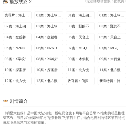
播放线路 2
↓无法播放请更换下面线路↓
先导片：海上归来定格真相
01案：海上钢琴师（上）
01案：海上钢琴师（下）
01案：海上钢琴师（中）
02案：海上钢琴师Ⅱ（上）
02案：海上钢琴师Ⅱ（下）
03案：甄的不行街（上）
03案：甄的不行街（下）
04案：盘丝餐厅（上）
04案：盘丝餐厅（下）
05案：天台上的罪恶（上）
05案：天台上的罪恶（下）
06案：NZND破冰谜案（上）
06案：NZND破冰谜案（下）
07案：MGQ时尚风云（上）
07案：MGQ时尚风云（下）
08案：X学校“杀人”事件（上）
08案：X学校“杀人”事件（下）
09案：木偶复仇记（上）
09案：木偶复仇记（下）
10案：探案唐人街（上）
10案：探案唐人街（下）
11案：北方慢车谜案I（上）
11案：北方慢车谜案I（下）
12案：北方慢车谜案Ⅱ
12案：北方慢车谜案Ⅲ
收官篇：侦探团聚会
新春特辑：侦探团新年愿望大猜想刘昊然脑洞大开惊呆何炅
剧情简介
《明星大侦探》是中国大陆湖南广播电视台旗下网络平台芒果TV推出的明星推理
综艺秀。节目以“烧脑剧情”与“悬疑推理”为节目主打，结合电视剧与综艺节目特点
激发明星智慧与艺能的较量。