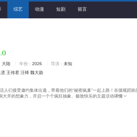
影
综艺
动漫
短剧
留言
.0
：
大陆
年份：
2026
导演：
未知
祉丞
王传君
汪铎
魏大勋
活人们接受邀约集体出逃，带着他们的“秘密疯巢”一起上路！在循规蹈矩
洞大开的想象力，开启一个个疯狂抽象、极致快乐的主题活动
详情