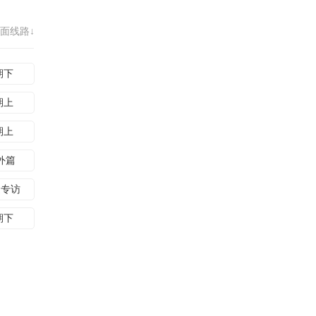
面线路↓
期下
期上
期上
外篇
迪专访
期下