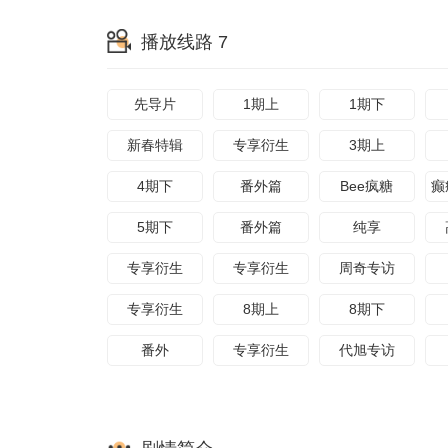
播放线路 7
先导片
1期上
1期下
新春特辑
专享衍生
3期上
4期下
番外篇
Bee疯糖
5期下
番外篇
纯享
专享衍生
专享衍生
周奇专访
专享衍生
8期上
8期下
番外
专享衍生
代旭专访