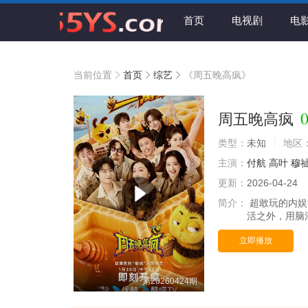
首页
电视剧
电
当前位置
首页
综艺
《周五晚高疯》
0
周五晚高疯
类型：
未知
地区
主演：
付航
高叶
穆
更新：
2026-04-24
简介：
超敢玩的内娱
活之外，用脑
立即播放
第20260424期