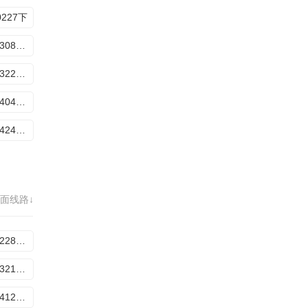
0227下
20260308专访
20260322衍生
20260404番外篇
20260424加更特辑
面线路↓
20260228番外篇
20260321番外篇
20260412衍生