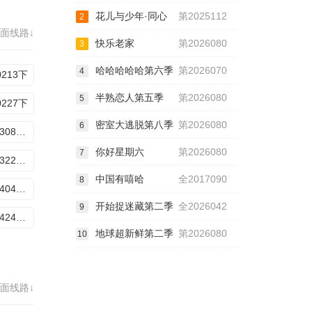
花儿与少年·同心
第2025112
2
面线路↓
快乐老家
第2026080
3
哈哈哈哈哈第六季
第2026070
4
0213下
半熟恋人第五季
第2026080
5
0227下
密室大逃脱第八季
第2026080
6
20260308专访
你好星期六
第2026080
7
20260322衍生
中国有嘻哈
全2017090
8
20260404番外篇
开始捉迷藏第二季
全2026042
9
20260424加更特辑
地球超新鲜第二季
第2026080
10
面线路↓