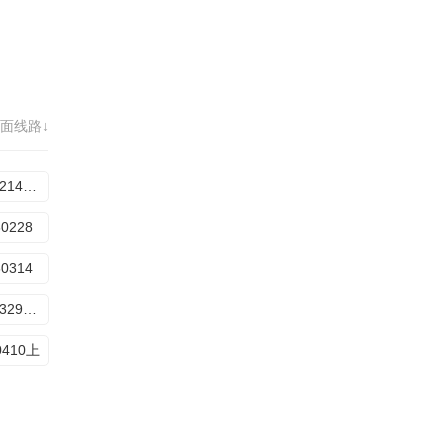
面线路↓
20260214番外
60228
60314
20260329Bee疯糖
0410上