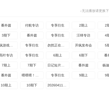
↓无法播放请更换下
番外篇
付航专访
专享衍生
2期上
2
3期下
番外篇
专享衍生
汪铎专访
4
癫疯游戏大赏
专享衍生
勿扰正在飞越中
开疯发布会
5
高叶专访
专享衍生
6期上
6期下
番
7期上
7期下
日记短片纯享
番外篇
杨
番外篇
喂喂喂！魏大勋
专享衍生
9期上
9
10期上
10期下
20260411番外篇