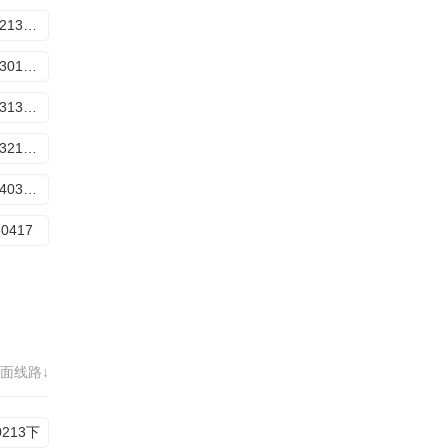
20260213期下
20260301期衍生
20260313期上
20260321期番外篇
20260403期下
60417
面线路↓
0213下