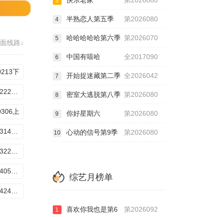
快乐老家
第2026080
3
半熟恋人第五季
第2026080
4
哈哈哈哈哈第六季
第2026070
5
面线路↓
中国有嘻哈
全2017090
6
0213下
开始捉迷藏第二季
全2026042
7
20260222专享衍生
密室大逃脱第八季
第2026080
8
0306上
你好星期六
第2026080
9
20260314番外篇
心动的信号第9季
第2026080
10
20260322专享衍生
20260405代旭专访
综艺月榜单
20260424加更特辑
喜欢你我也是第6
第2026092
1