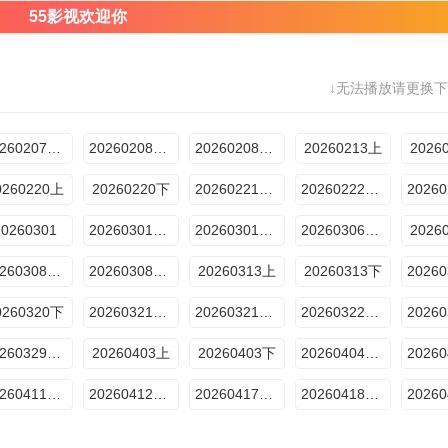
55影视欢迎你
↓无法播放请更换下
20260207番外篇
20260208付航专访
20260208专享衍生
20260213上
2026
0260220上
20260220下
20260221番外篇
20260222汪铎专访
20260301
20260301祝绪丹专访
20260301专享衍生
20260306开疯发布会
2026
20260308高叶专访
20260308专享衍生
20260313上
20260313下
0260320下
20260321番外篇
20260321预言日记
20260322杨迪专访
20260329专享衍生
20260403上
20260403下
20260404番外篇
20260411番外篇
20260412专享衍生
20260417加更特辑上
20260418番外篇