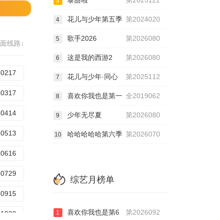
泰甜啦
第2025122
3
花儿与少年第五季
第2024020
4
歌手2026
第2026080
5
面线路↓
这是我的西游2
第2026080
6
50217
花儿与少年·同心
第2025112
7
50317
喜欢你我也是第一
全2019062
8
50414
少年无尽夏
第2026080
9
50513
哈哈哈哈哈第六季
第2026070
10
50616
50729
综艺月榜单
50915
喜欢你我也是第6
第2026092
1
51020