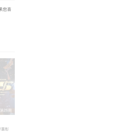
31016
果您喜
31121
40101
40206
40325
40924
41028
41203
50127
第26期
50303
李茵彤
50331