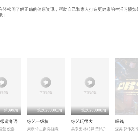
20260803
20260805
20230926
20231002
20231009
20231010
202
在轻松间了解正确的健康资讯，帮助自己和家人打造更健康的生活习惯如
哦！
20231106
20231113
20231114
20231120
202
20231212
20231218
20231225
20231226
202
20240122
20240123
20240129
20240205
202
20240311
20240312
20240318
20240319
202
20240820
20240826
20240916
20240923
202
20241014
20241015
20241021
20241022
202
20241112
20241125
20241126
20241202
202
20241223
20241224
20241230
20250106
202
第399期
第20260801期
第20260808期
闻报道粤语
综艺一级棒
综艺玩很大
唱钱
20250217
20250218
20250224
20250225
202
黄婉曼 蔡雪莹 倪嘉雯 黄嘉雯 廖慧仪 伍倩彤 陈嘉倩 胡敏芝 吴兆
康康 许志豪 陈随意 陈孟贤 李子森 杜忻恬
吴宗宪 林柏昇 黄鸿升
森美 郭伟亮 
20250317
20250318
20250324
20250325
202