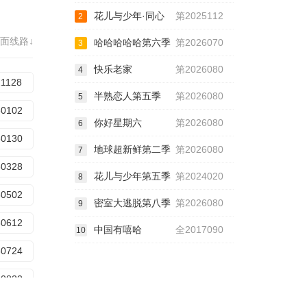
花儿与少年·同心
第2025112
2
51201
面线路↓
哈哈哈哈哈第六季
第2026070
3
51230
快乐老家
第2026080
4
60202
21128
半熟恋人第五季
第2026080
5
60310
30102
你好星期六
第2026080
6
60420
30130
地球超新鲜第二季
第2026080
7
60519
30328
花儿与少年第五季
第2024020
8
60622
30502
密室大逃脱第八季
第2026080
9
60803
30612
中国有嘻哈
全2017090
10
30724
30822