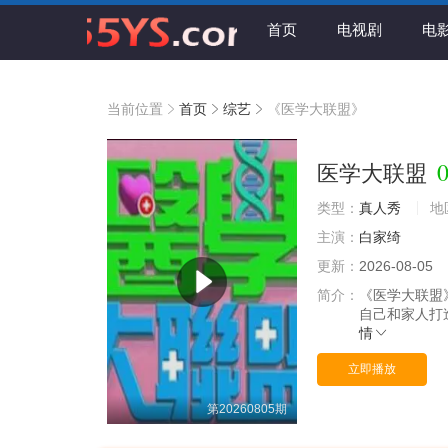
首页
电视剧
电
当前位置
首页
综艺
《医学大联盟》
0
医学大联盟
类型：
真人秀
地
主演：
白家绮
更新：
2026-08-05
简介：
《医学大联盟
自己和家人打
情
立即播放
第20260805期