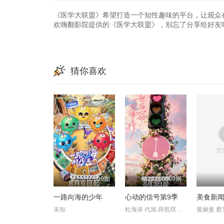
20260714
20260720
20260721
20230905
20230911
20230918
《医学大联盟》希望打造一个知性趣味的平台，让观众
欢嗨翻影院提供的《医学大联盟》，别忘了分享给好友
20231023
20231030
20231031
20231127
20231128
20231204
猜你喜欢
20240102
20240115
20240116
20240212
20240219
20240304
20240326
20240812
20240819
20240930
20241007
20241009大神版
20241029
20241104
20241105
20241209
20241210
20241216
第20260809期
第20260809期
一路向海的少年
心动的信号第9季
美食新
20250203
20250210
20250211
未知
杜海涛 代旭 薛凯琪 杨超越 张纯烨
20250304
20250310
20250311