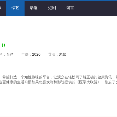
影
综艺
动漫
短剧
留言
.0
区：
台湾
年份：
2020
导演：
未知
》希望打造一个知性趣味的平台，让观众在轻松间了解正确的健康资讯，
造更健康的生活习惯如果您喜欢嗨翻影院提供的《医学大联盟》，别忘了