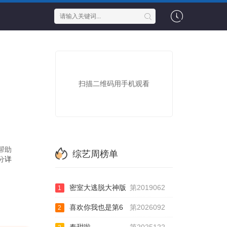
扫描二维码用手机观看
帮助
综艺周榜单
分
详
密室大逃脱大神版
第2019062
1
喜欢你我也是第6
第2026092
2