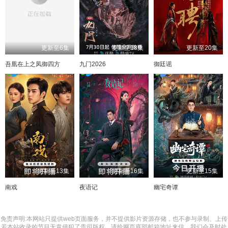
更新至6集
更新至18集
更新至20集
吾凰在上之凤御四方
九门2026
御廷谣
更新至13集
更新至16集
更新至15集
南戏
夜语记
幽宅奇谭
免责声明:本网站只提供web页面服务，并不提供影片资源存储，也不参与录制、上传
若本站收录的节目无意侵犯了贵司版权，请给网页底部邮箱地址来信，我们会及时处