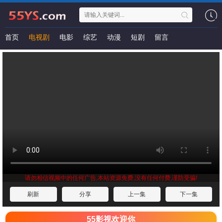
首页
电视剧
电影
综艺
动漫
短剧
留言
请勿相信视频中的任何广告,本站资源免费,没有任何付费,谨防受骗!
刷新
分享
上一集
下一集
55影视欢迎你