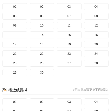
01
02
03
04
05
06
07
08
09
10
11
12
13
14
15
16
17
18
19
20
21
22
23
24
25
26
27
28
29
30
播放线路 4
↓无法播放请更换下面线路↓
01
02
03
04