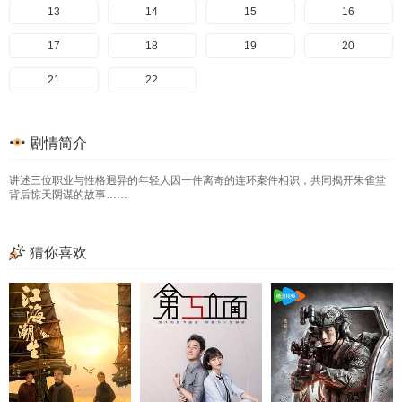
13
14
15
16
17
18
19
20
21
22
剧情简介
讲述三位职业与性格迥异的年轻人因一件离奇的连环案件相识，共同揭开朱雀堂
背后惊天阴谋的故事……
猜你喜欢