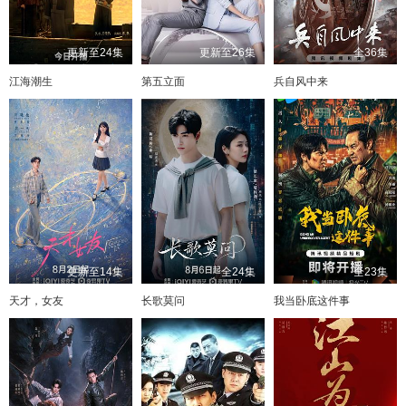
更新至24集
更新至26集
全36集
江海潮生
第五立面
兵自风中来
更新至14集
全24集
全23集
天才，女友
长歌莫问
我当卧底这件事