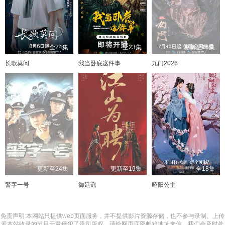
全24集
全23集
更新至16集
长歌莫问
我当卧底这件事
九门2026
更新至24集
更新至19集
全18集
警字一号
御廷谣
昭阳公主
免责声明:本网站只提供web页面服务，并不提供影片资源存储，也不参与录制、上传
若本站收录的节目无意侵犯了贵司版权，请给网页底部邮箱地址来信，我们会及时处