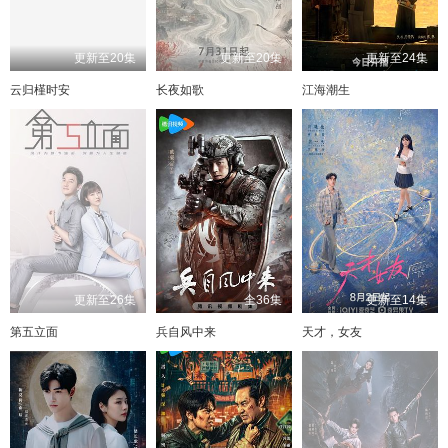
更新至20集
更新至20集
更新至24集
云归槿时安
长夜如歌
江海潮生
更新至26集
全36集
更新至14集
第五立面
兵自风中来
天才，女友