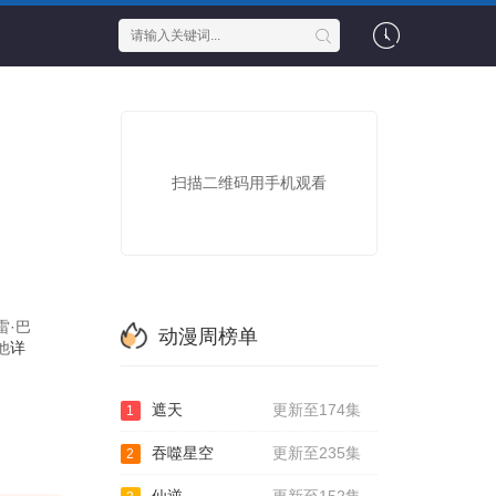
扫描二维码用手机观看
雷·巴
动漫周榜单
他
详
遮天
更新至174集
1
吞噬星空
更新至235集
2