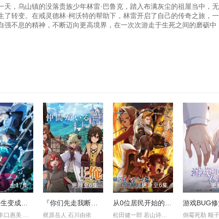
一天，乌山镇的没落贵族少年林雷·巴鲁克，踏入布满灰尘的祖屋当中，
生了转变。在戒灵德林·柯沃特的帮助下，林雷开启了自己的传奇之旅，
自强不息的精神，不断迈向更高境界，在一次次游走于生死之间的磨砺中
全17集
更新至6集
更新至6集
更
关于我转生变成史莱姆这档事第四季
『你们先走我断后』，于是10年后我成为了传说
从0位居民开始的边境领主大人
游戏BUG
冈咲美保 丰口惠美 前野智昭 古川慎 千本木彩花 市道真央 江口拓
梶原岳人 石川由依
松田健一郎 若山诗音 坂泰斗
倒霉死勒 顺