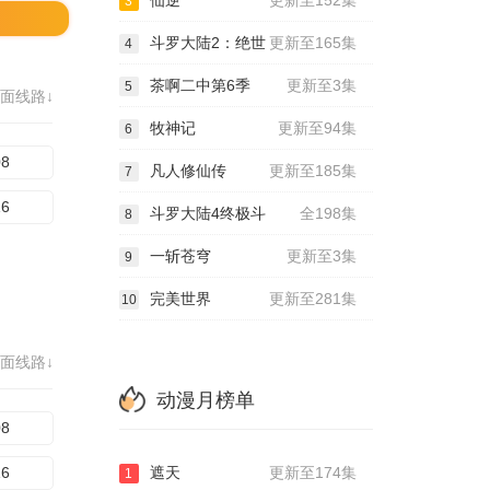
仙逆
更新至152集
3
斗罗大陆2：绝世
更新至165集
4
茶啊二中第6季
更新至3集
5
面线路↓
牧神记
更新至94集
6
08
凡人修仙传
更新至185集
7
16
斗罗大陆4终极斗
全198集
8
一斩苍穹
更新至3集
9
完美世界
更新至281集
10
面线路↓
动漫月榜单
08
16
遮天
更新至174集
1