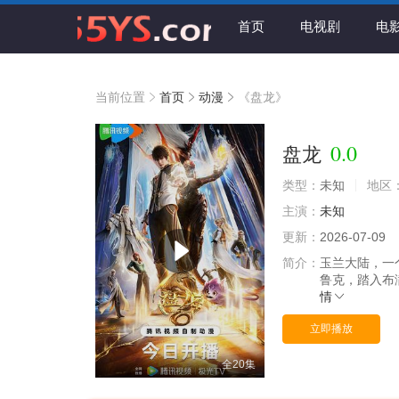
首页
电视剧
电
当前位置
首页
动漫
《盘龙》
0.0
盘龙
类型：
未知
地区
主演：
未知
更新：
2026-07-09
简介：
玉兰大陆，一
鲁克，踏入布
情
立即播放
全20集