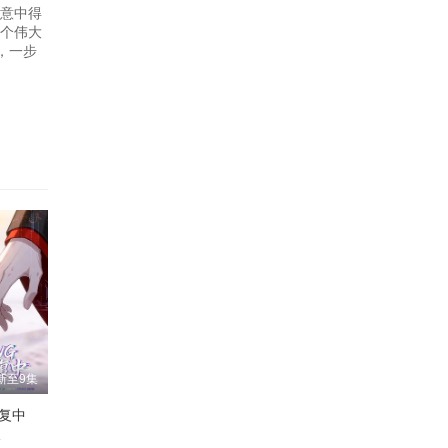
无意中得
一个伟大
，一步
新至9集
修复中
子