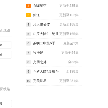
吞噬星空
更新至235集
2
仙逆
更新至152集
3
凡人修仙传
更新至185集
4
面线路↓
斗罗大陆2：绝世
更新至165集
5
茶啊二中第6季
更新至3集
6
08
牧神记
更新至94集
7
16
光阴之外
全33集
8
斗罗大陆4终极斗
全198集
9
完美世界
更新至281集
10
面线路↓
08