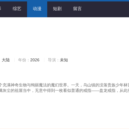
影
综艺
动漫
短剧
留言
：
大陆
年份：
2026
导演：
未知
个充满神奇生物与绚丽魔法的魔幻世界。一天，乌山镇的没落贵族少年林
满灰尘的祖屋当中，无意中得到一枚看似普通的戒指——盘龙戒指，从此