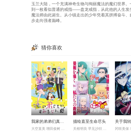
玉兰大陆，一个充满神奇生物与绚丽魔法的魔幻世界。
到一枚看似普通的戒指——盘龙戒指，从此他的人生发
魔法师由此诞生。从小镇走出的少年凭着其拼搏奋斗、
步走向强者巅峰。
猜你喜欢
更新至6集
更新至6集
我家的弟弟们真是让您费心了
描绘直至生命尽头
大空直美 增田俊树 八代拓
关根明良 早见沙织 仁见纱绫