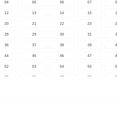
04
05
06
07
172
173
174
92
93
94
95
12
13
14
15
100
101
102
103
1
20
21
22
23
108
109
110
111
1
28
29
30
31
116
117
118
119
1
36
37
38
39
124
125
126
127
1
44
45
46
47
132
133
134
135
1
52
53
54
55
140
141
142
143
1
60
61
62
63
148
149
150
151
1
68
69
70
71
156
157
158
159
1
76
77
78
79
164
165
166
167
1
84
85
86
87