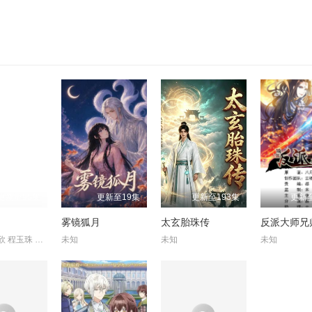
172
173
174
92
93
94
95
100
101
102
103
1
108
109
110
111
1
116
117
118
119
1
124
125
126
127
1
132
133
134
135
1
140
141
142
143
1
更新至95集
更新至19集
更新至193集
更新至
148
149
150
151
1
雾镜狐月
太玄胎珠传
156
157
158
159
1
张若瑜 李欣 程玉珠 杜晴晴 虞晓旭 于凯隆 高嗣航 张恒 王宇航
未知
未知
未知
164
165
166
167
1
172
173
174