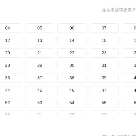
68
69
70
71
156
157
158
159
1
↓无法播放请更换下
76
77
78
79
164
165
166
167
1
84
85
86
87
04
05
06
07
172
173
174
92
93
94
95
12
13
14
15
100
101
102
103
1
20
21
22
23
108
109
110
111
1
28
29
30
31
116
117
118
119
1
36
37
38
39
124
125
126
127
1
44
45
46
47
132
133
134
135
1
52
53
54
55
140
141
142
143
1
60
61
62
63
148
149
150
151
1
68
69
70
71