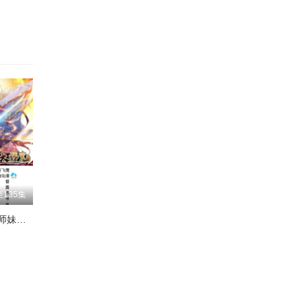
96
04
12
20
28
36
44
135集
52
反派大师兄师妹们不按套路出牌
60
68