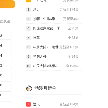
一斩苍穹
更新至3集
3
遮天
更新至174集
4
茶啊二中第6季
更新至4集
5
面线路↓
间谍过家家第一季
全25集
6
08
神墓
全43集
7
16
斗罗大陆2：绝世
更新至165集
8
24
光阴之外
全34集
9
32
斗罗大陆4终极斗
全198集
10
40
48
动漫月榜单
56
遮天
更新至174集
1
64