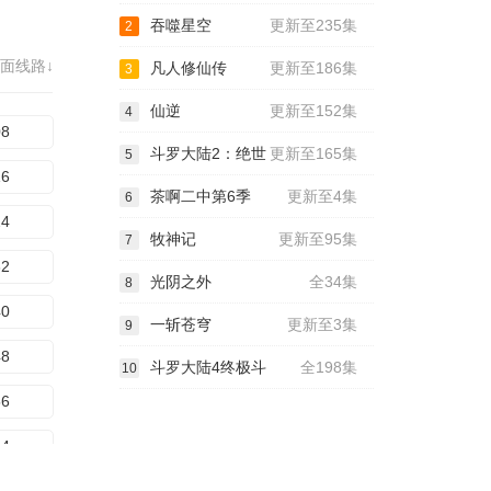
吞噬星空
更新至235集
2
72
面线路↓
凡人修仙传
更新至186集
3
80
仙逆
更新至152集
4
88
08
斗罗大陆2：绝世
更新至165集
5
96
16
茶啊二中第6季
更新至4集
6
04
24
牧神记
更新至95集
7
12
32
光阴之外
全34集
8
20
40
一斩苍穹
更新至3集
9
28
48
斗罗大陆4终极斗
全198集
10
36
56
44
64
52