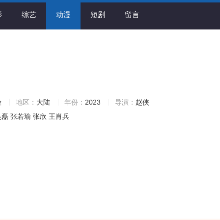
影
综艺
动漫
短剧
留言
险
地区：
大陆
年份：
2023
导演：
赵侠
吴磊
张若瑜
张欣
王肖兵