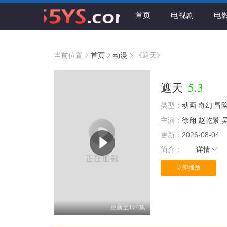
首页
电视剧
电
当前位置
首页
动漫
《遮天》
5.3
遮天
类型：
动画
奇幻
冒
主演：
徐翔
赵乾景
更新：
2026-08-04
简介：
详情
立即播放
更新至174集