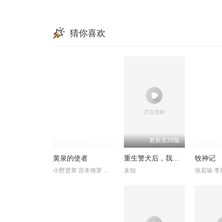
169
170
171
89
90
91
97
98
99
猜你喜欢
105
106
107
113
114
115
121
122
123
129
130
131
137
138
139
全18集
更新至28集
145
146
147
黄泉的使者
重生警犬后，我成了名侦探
牧神记
153
154
155
小野贤章 宫本侑芽 中村悠一 久野美咲 小山力也 本田贵子 岛袋美
未知
161
162
163
169
170
171