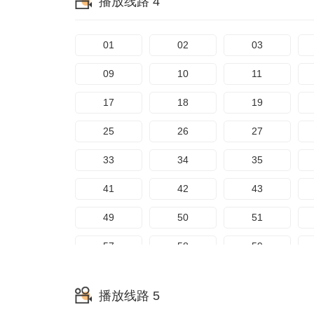
播放线路 4
153
154
155
73
74
75
161
162
163
81
82
83
01
02
03
169
170
171
89
90
91
09
10
11
97
98
99
17
18
19
105
106
107
25
26
27
113
114
115
33
34
35
121
122
123
41
42
43
129
130
131
49
50
51
137
138
139
57
58
59
145
146
147
65
66
67
播放线路 5
153
154
155
73
74
75