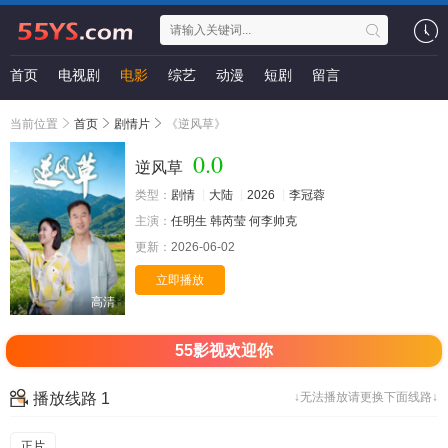
首页
电视剧
电影
综艺
动漫
短剧
留言
当前位置
首页
剧情片
《逆风草》
0.0
逆风草
类型：
剧情
大陆
2026
李冠蓉
主演：
任明生
韩芮莹
何李帅克
更新：
2026-06-02
立即播放
高清
55影视欢迎你
播放线路 1
↓无法播放请更换下面线路↓
正片