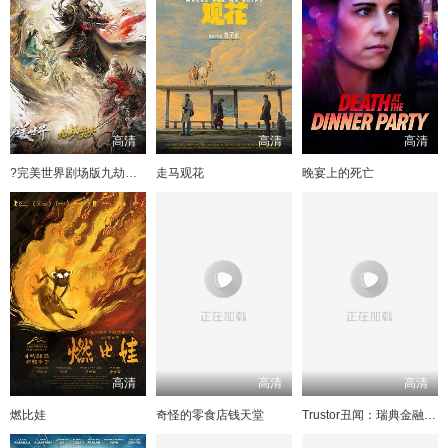
高清
高清
高清
?完美世界剧场版九劫焚天?
走马观花
晚宴上的死亡
高清
高清
高清
燃比娃
奇怪的零食店钱天堂
Trustor丑闻：瑞典金融案内幕