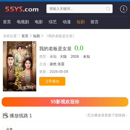
首页
电视剧
电影
综艺
动漫
短剧
留言
当前位置
首页
短剧
《我的老板是女皇》
0.0
我的老板是女皇
类型：
未知
大陆
2026
未知
主演：
谢然
张震
更新：
2026-05-09
立即播放
全集完结
55影视欢迎你
播放线路 1
↓无法播放请更换下面线路↓
全集