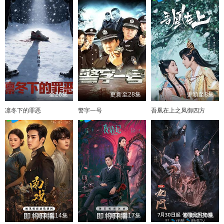
全26集
更新至28集
更新至8集
凛冬下的罪恶
警字一号
吾凰在上之凤御四方
更新至14集
更新至17集
更新至20集