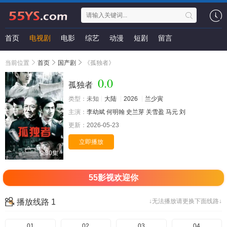
首页
电视剧
电影
综艺
动漫
短剧
留言
当前位置
首页
国产剧
《孤独者》
0.0
孤独者
类型：
未知
大陆
2026
兰少寅
主演：
李幼斌
何明翰
史兰芽
关雪盈
马元
刘
更新：
2026-05-23
立即播放
全30集
55影视欢迎你
播放线路 1
↓无法播放请更换下面线路↓
01
02
03
04