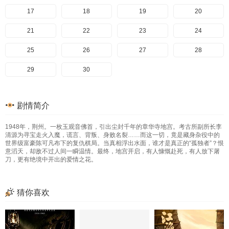
17
18
19
20
21
22
23
24
25
26
27
28
29
30
剧情简介
1948年，荆州。一枚玉观音佛首，引出尘封千年的章华寺地宫。考古所副所长李
清源为寻宝走火入魔，谎言、背叛、身败名裂……而这一切，竟是藏身杂役中的
世界级富豪陈可凡布下的复仇棋局。当真相浮出水面，谁才是真正的“孤独者”？恨
意滔天，却敌不过人间一瞬温情。最终，地宫开启，有人慷慨赴死，有人放下屠
刀，更有绝境中开出的爱情之花。
猜你喜欢