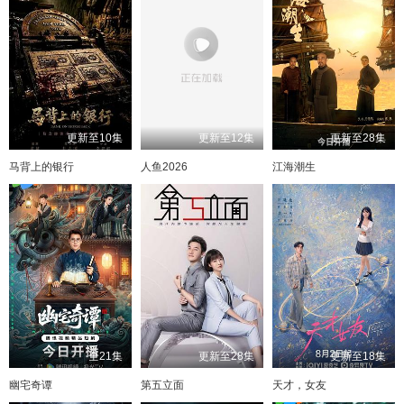
更新至10集
更新至12集
更新至28集
马背上的银行
人鱼2026
江海潮生
全21集
更新至28集
更新至18集
幽宅奇谭
第五立面
天才，女友