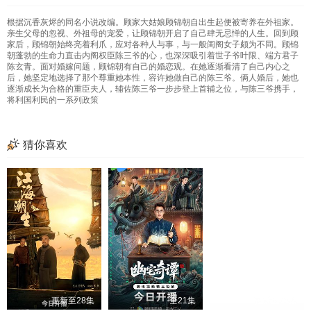
37
38
39
40
根据沉香灰烬的同名小说改编。顾家大姑娘顾锦朝自出生起便被寄养在外祖家。
亲生父母的忽视、外祖母的宠爱，让顾锦朝开启了自己肆无忌惮的人生。回到顾
家后，顾锦朝始终亮着利爪，应对各种人与事，与一般闺阁女子颇为不同。顾锦
朝蓬勃的生命力直击内阁权臣陈三爷的心，也深深吸引着世子爷叶限、端方君子
陈玄青。面对婚嫁问题，顾锦朝有自己的婚恋观。在她逐渐看清了自己内心之
后，她坚定地选择了那个尊重她本性，容许她做自己的陈三爷。俩人婚后，她也
逐渐成长为合格的重臣夫人，辅佐陈三爷一步步登上首辅之位，与陈三爷携手，
将利国利民的一系列政策
猜你喜欢
更新至28集
全21集
更新至28集